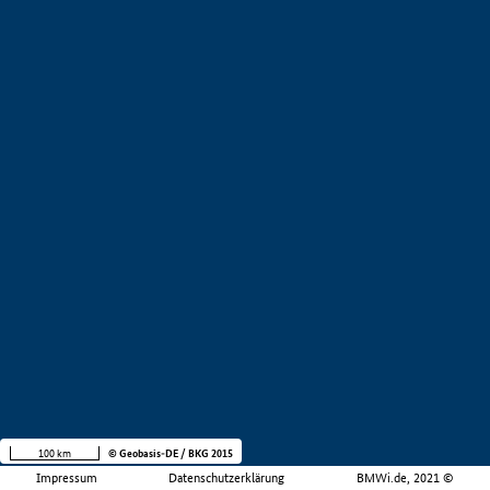
100 km
© Geobasis-DE / BKG 2015
Impressum
Datenschutzerklärung
BMWi.de, 2021 ©