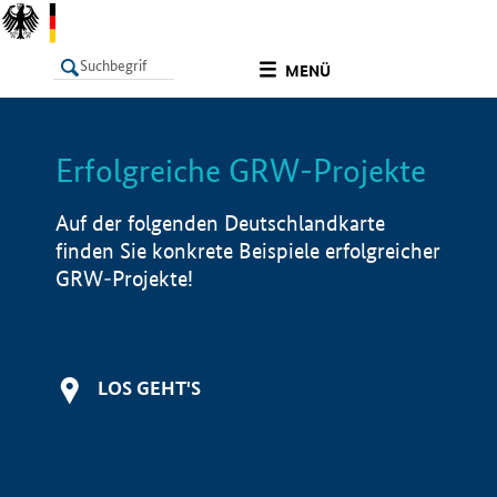
undefined
MENÜ
Erfolgreiche GRW-Projekte
LISTE
Filter
Info
Auf der folgenden Deutschlandkarte
finden Sie konkrete Beispiele erfolgreicher
GRW-Projekte!
LOS GEHT'S