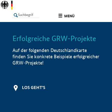
undefined
MENÜ
Erfolgreiche GRW-Projekte
LISTE
Filter
Info
Auf der folgenden Deutschlandkarte
finden Sie konkrete Beispiele erfolgreicher
GRW-Projekte!
LOS GEHT'S