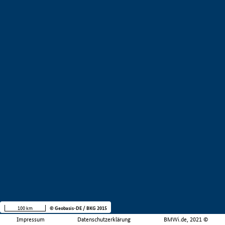
100 km
© Geobasis-DE / BKG 2015
Impressum
Datenschutzerklärung
BMWi.de, 2021 ©