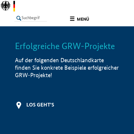
undefined
MENÜ
Erfolgreiche GRW-Projekte
LISTE
Filter
Info
Auf der folgenden Deutschlandkarte
finden Sie konkrete Beispiele erfolgreicher
GRW-Projekte!
LOS GEHT'S