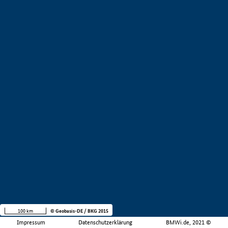
100 km
© Geobasis-DE / BKG 2015
Impressum
Datenschutzerklärung
BMWi.de, 2021 ©