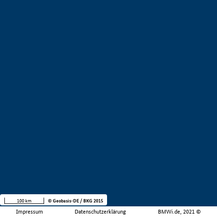
100 km
© Geobasis-DE / BKG 2015
Impressum
Datenschutzerklärung
BMWi.de, 2021 ©