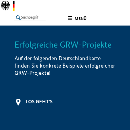
undefined
MENÜ
Erfolgreiche GRW-Projekte
LISTE
Filter
Info
Auf der folgenden Deutschlandkarte
finden Sie konkrete Beispiele erfolgreicher
GRW-Projekte!
LOS GEHT'S