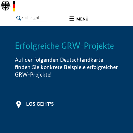
undefined
MENÜ
Erfolgreiche GRW-Projekte
LISTE
Filter
Info
Auf der folgenden Deutschlandkarte
finden Sie konkrete Beispiele erfolgreicher
GRW-Projekte!
LOS GEHT'S