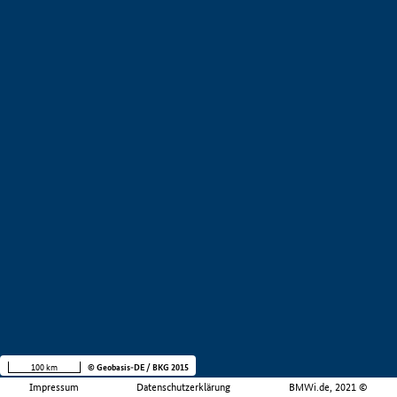
100 km
© Geobasis-DE / BKG 2015
Impressum
Datenschutzerklärung
BMWi.de, 2021 ©