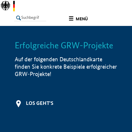
undefined
MENÜ
Erfolgreiche GRW-Projekte
LISTE
Filter
Info
Auf der folgenden Deutschlandkarte
finden Sie konkrete Beispiele erfolgreicher
GRW-Projekte!
LOS GEHT'S