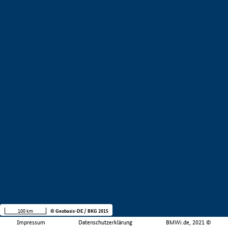
100 km
© Geobasis-DE / BKG 2015
Impressum
Datenschutzerklärung
BMWi.de, 2021 ©