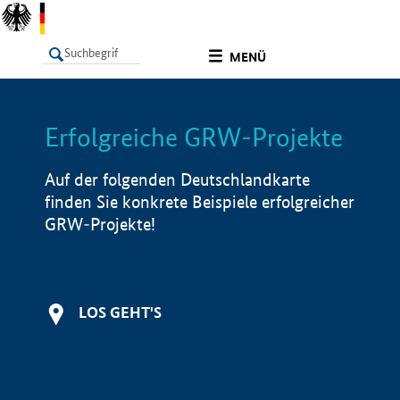
undefined
MENÜ
Erfolgreiche GRW-Projekte
LISTE
Filter
Info
Auf der folgenden Deutschlandkarte
finden Sie konkrete Beispiele erfolgreicher
GRW-Projekte!
LOS GEHT'S