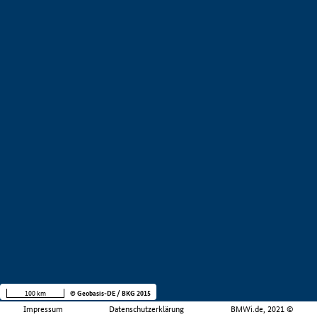
100 km
© Geobasis-DE / BKG 2015
Impressum
Datenschutzerklärung
BMWi.de, 2021 ©