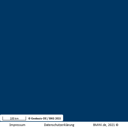
100 km
© Geobasis-DE / BKG 2015
Impressum
Datenschutzerklärung
BMWi.de, 2021 ©