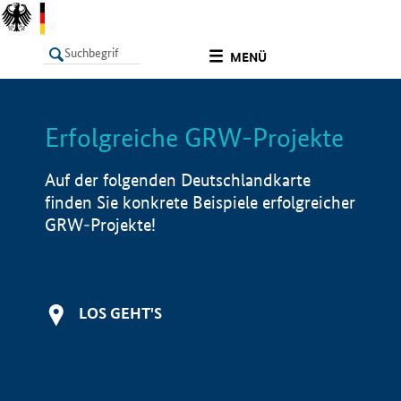
undefined
MENÜ
Erfolgreiche GRW-Projekte
LISTE
Filter
Info
Auf der folgenden Deutschlandkarte
finden Sie konkrete Beispiele erfolgreicher
GRW-Projekte!
LOS GEHT'S