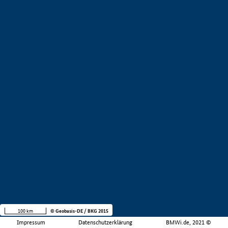
100 km
© Geobasis-DE / BKG 2015
Impressum
Datenschutzerklärung
BMWi.de, 2021 ©