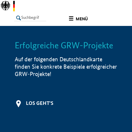
undefined
MENÜ
Erfolgreiche GRW-Projekte
LISTE
Filter
Info
Auf der folgenden Deutschlandkarte
finden Sie konkrete Beispiele erfolgreicher
GRW-Projekte!
LOS GEHT'S