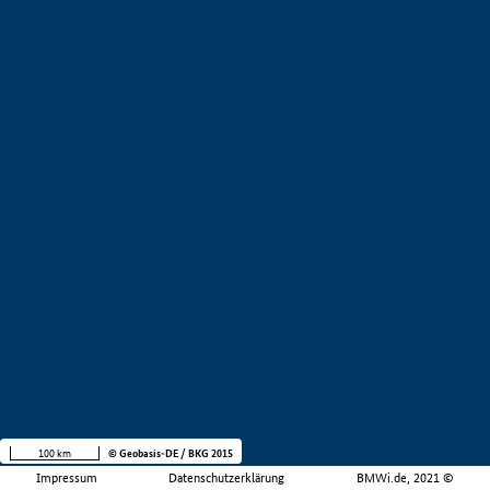
100 km
© Geobasis-DE / BKG 2015
Impressum
Datenschutzerklärung
BMWi.de, 2021 ©