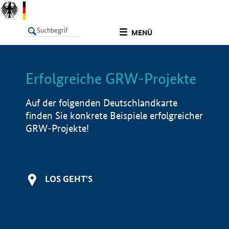
undefined
MENÜ
Erfolgreiche GRW-Projekte
LISTE
Filter
Info
Auf der folgenden Deutschlandkarte
finden Sie konkrete Beispiele erfolgreicher
GRW-Projekte!
LOS GEHT'S