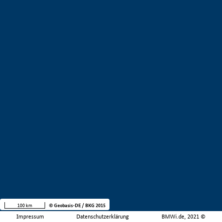
100 km
© Geobasis-DE / BKG 2015
Impressum
Datenschutzerklärung
BMWi.de, 2021 ©