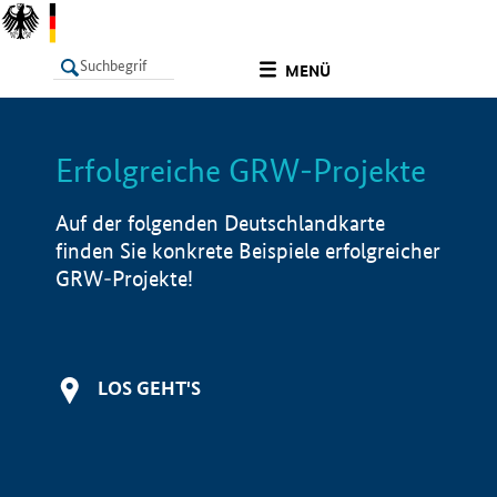
undefined
MENÜ
Erfolgreiche GRW-Projekte
LISTE
Filter
Info
Auf der folgenden Deutschlandkarte
finden Sie konkrete Beispiele erfolgreicher
GRW-Projekte!
LOS GEHT'S