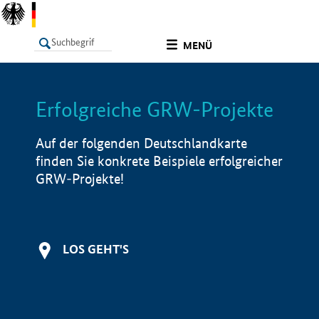
undefined
MENÜ
Erfolgreiche GRW-Projekte
LISTE
Filter
Info
Auf der folgenden Deutschlandkarte
finden Sie konkrete Beispiele erfolgreicher
GRW-Projekte!
LOS GEHT'S