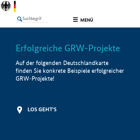
undefined
MENÜ
Erfolgreiche GRW-Projekte
LISTE
Filter
Info
Auf der folgenden Deutschlandkarte
finden Sie konkrete Beispiele erfolgreicher
GRW-Projekte!
LOS GEHT'S