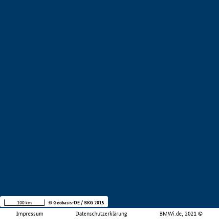
100 km
© Geobasis-DE / BKG 2015
Impressum
Datenschutzerklärung
BMWi.de, 2021 ©