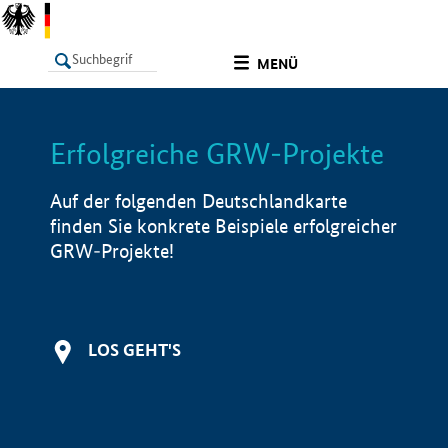
undefined
MENÜ
Erfolgreiche GRW-Projekte
LISTE
Filter
Info
Auf der folgenden Deutschlandkarte
finden Sie konkrete Beispiele erfolgreicher
GRW-Projekte!
LOS GEHT'S