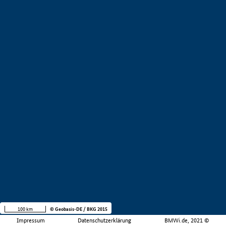
100 km
© Geobasis-DE / BKG 2015
Impressum
Datenschutzerklärung
BMWi.de, 2021 ©