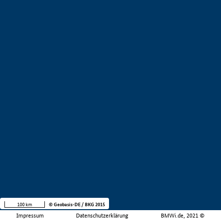
100 km
© Geobasis-DE / BKG 2015
Impressum
Datenschutzerklärung
BMWi.de, 2021 ©