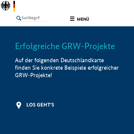
undefined
MENÜ
Erfolgreiche GRW-Projekte
LISTE
Filter
Info
Auf der folgenden Deutschlandkarte
finden Sie konkrete Beispiele erfolgreicher
GRW-Projekte!
LOS GEHT'S