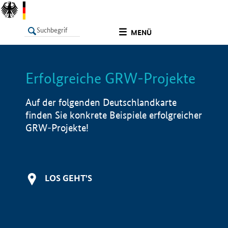
undefined
MENÜ
Erfolgreiche GRW-Projekte
LISTE
Filter
Info
Auf der folgenden Deutschlandkarte
finden Sie konkrete Beispiele erfolgreicher
GRW-Projekte!
LOS GEHT'S