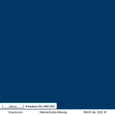
100 km
© Geobasis-DE / BKG 2015
Impressum
Datenschutzerklärung
BMWi.de, 2021 ©