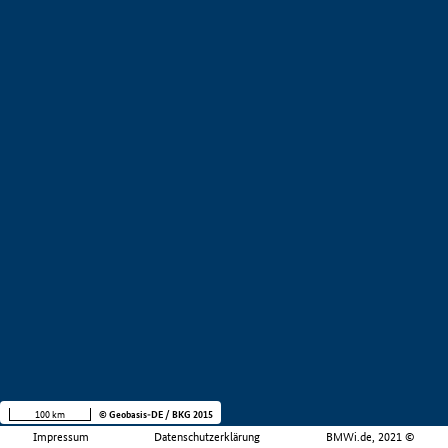
100 km
© Geobasis-DE / BKG 2015
Impressum
Datenschutzerklärung
BMWi.de, 2021 ©