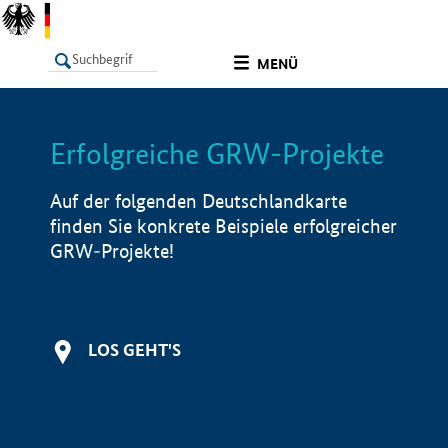
undefined
MENÜ
Erfolgreiche GRW-Projekte
LISTE
Filter
Info
Auf der folgenden Deutschlandkarte
finden Sie konkrete Beispiele erfolgreicher
GRW-Projekte!
LOS GEHT'S