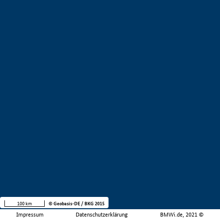
100 km
© Geobasis-DE / BKG 2015
Impressum
Datenschutzerklärung
BMWi.de, 2021 ©