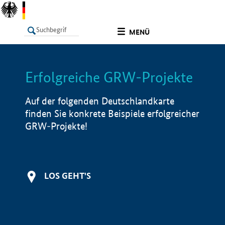
undefined
MENÜ
Erfolgreiche GRW-Projekte
LISTE
Filter
Info
Auf der folgenden Deutschlandkarte
finden Sie konkrete Beispiele erfolgreicher
GRW-Projekte!
LOS GEHT'S