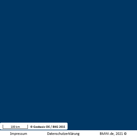
100 km
© Geobasis-DE / BKG 2015
Impressum
Datenschutzerklärung
BMWi.de, 2021 ©