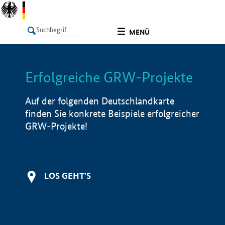
undefined
MENÜ
Erfolgreiche GRW-Projekte
LISTE
Filter
Info
Auf der folgenden Deutschlandkarte
finden Sie konkrete Beispiele erfolgreicher
GRW-Projekte!
LOS GEHT'S