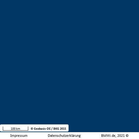
100 km
© Geobasis-DE / BKG 2015
Impressum
Datenschutzerklärung
BMWi.de, 2021 ©