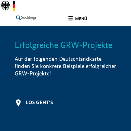
undefined
MENÜ
Erfolgreiche GRW-Projekte
LISTE
Filter
Info
Auf der folgenden Deutschlandkarte
finden Sie konkrete Beispiele erfolgreicher
GRW-Projekte!
LOS GEHT'S