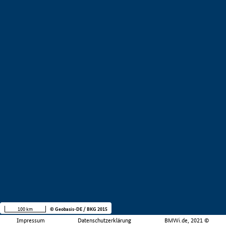
100 km
© Geobasis-DE / BKG 2015
Impressum
Datenschutzerklärung
BMWi.de, 2021 ©