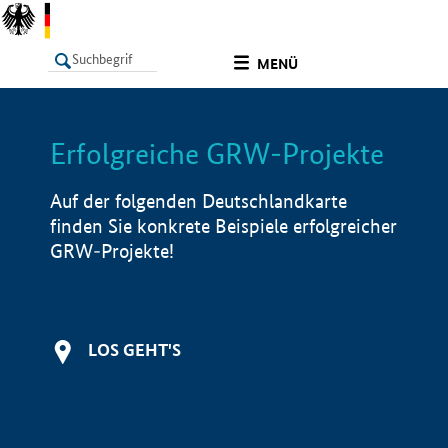
undefined
MENÜ
Erfolgreiche GRW-Projekte
LISTE
Filter
Info
Auf der folgenden Deutschlandkarte
finden Sie konkrete Beispiele erfolgreicher
GRW-Projekte!
LOS GEHT'S