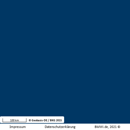
100 km
© Geobasis-DE / BKG 2015
Impressum
Datenschutzerklärung
BMWi.de, 2021 ©