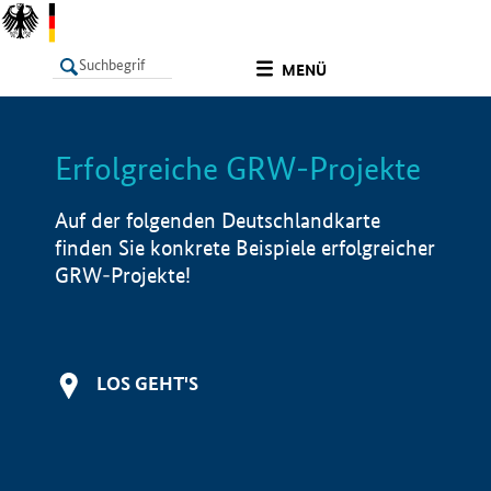
undefined
MENÜ
Erfolgreiche GRW-Projekte
LISTE
Filter
Info
Auf der folgenden Deutschlandkarte
finden Sie konkrete Beispiele erfolgreicher
GRW-Projekte!
LOS GEHT'S