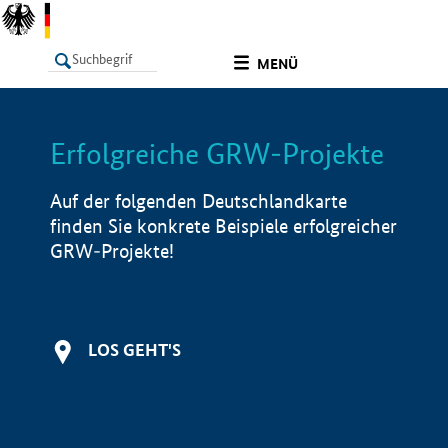
undefined
MENÜ
Erfolgreiche GRW-Projekte
LISTE
Filter
Info
Auf der folgenden Deutschlandkarte
finden Sie konkrete Beispiele erfolgreicher
GRW-Projekte!
LOS GEHT'S