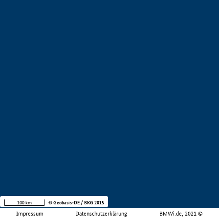
100 km
© Geobasis-DE / BKG 2015
Impressum
Datenschutzerklärung
BMWi.de, 2021 ©