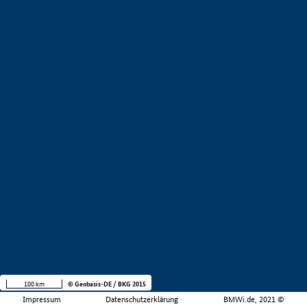
100 km
© Geobasis-DE / BKG 2015
Impressum
Datenschutzerklärung
BMWi.de, 2021 ©