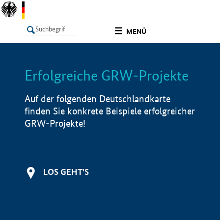
undefined
MENÜ
Erfolgreiche GRW-Projekte
LISTE
Filter
Info
Auf der folgenden Deutschlandkarte
finden Sie konkrete Beispiele erfolgreicher
GRW-Projekte!
LOS GEHT'S