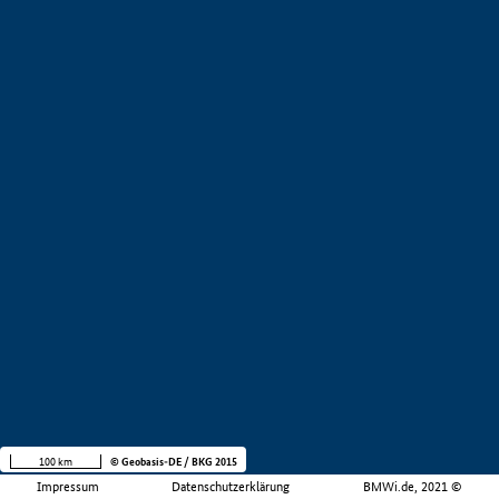
100 km
© Geobasis-DE / BKG 2015
Impressum
Datenschutzerklärung
BMWi.de, 2021 ©