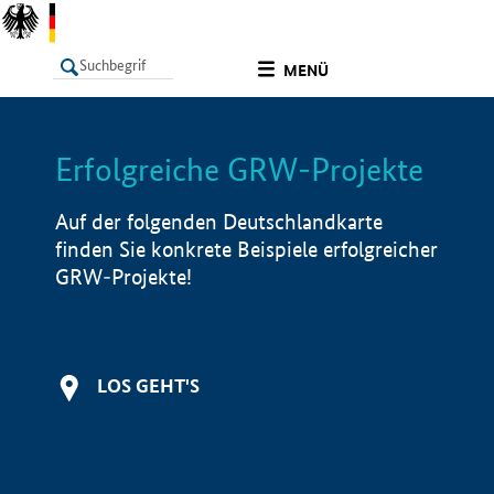
undefined
MENÜ
Erfolgreiche GRW-Projekte
LISTE
Filter
Info
Auf der folgenden Deutschlandkarte
finden Sie konkrete Beispiele erfolgreicher
GRW-Projekte!
LOS GEHT'S