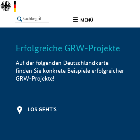
undefined
MENÜ
Erfolgreiche GRW-Projekte
LISTE
Filter
Info
Auf der folgenden Deutschlandkarte
finden Sie konkrete Beispiele erfolgreicher
GRW-Projekte!
LOS GEHT'S