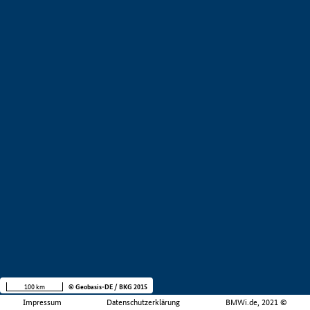
100 km
© Geobasis-DE / BKG 2015
Impressum
Datenschutzerklärung
BMWi.de, 2021 ©