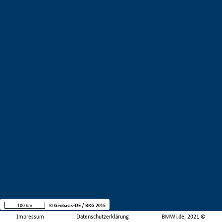
100 km
© Geobasis-DE / BKG 2015
Impressum
Datenschutzerklärung
BMWi.de, 2021 ©