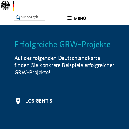
undefined
MENÜ
Erfolgreiche GRW-Projekte
LISTE
Filter
Info
Auf der folgenden Deutschlandkarte
finden Sie konkrete Beispiele erfolgreicher
GRW-Projekte!
LOS GEHT'S