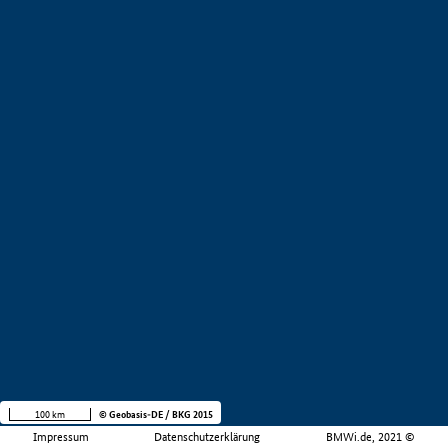
100 km
© Geobasis-DE / BKG 2015
Impressum
Datenschutzerklärung
BMWi.de, 2021 ©