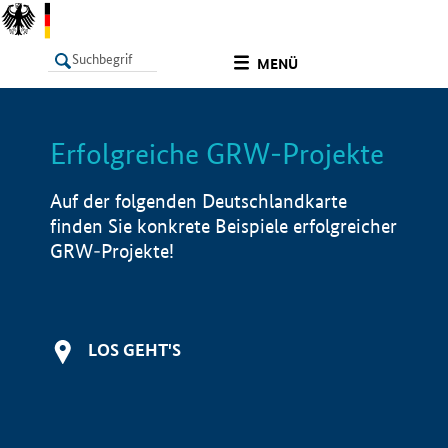
undefined
MENÜ
Erfolgreiche GRW-Projekte
LISTE
Filter
Info
Auf der folgenden Deutschlandkarte
finden Sie konkrete Beispiele erfolgreicher
GRW-Projekte!
LOS GEHT'S