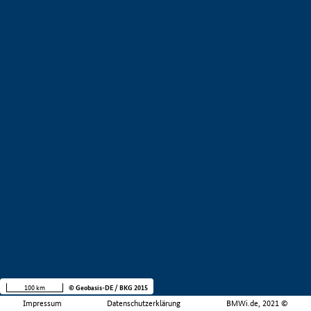
100 km
© Geobasis-DE / BKG 2015
Impressum
Datenschutzerklärung
BMWi.de, 2021 ©