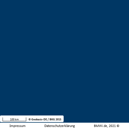
100 km
© Geobasis-DE / BKG 2015
Impressum
Datenschutzerklärung
BMWi.de, 2021 ©