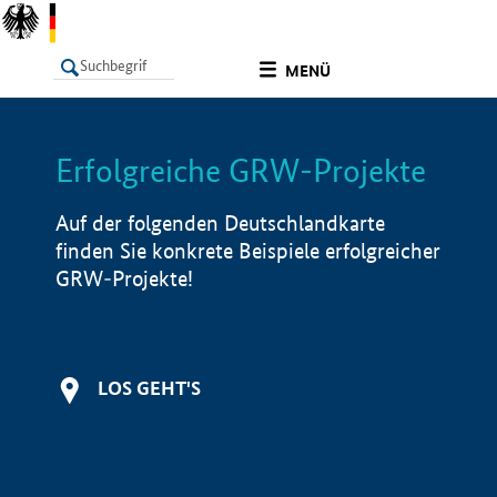
undefined
MENÜ
Erfolgreiche GRW-Projekte
LISTE
Filter
Info
Auf der folgenden Deutschlandkarte
finden Sie konkrete Beispiele erfolgreicher
GRW-Projekte!
LOS GEHT'S