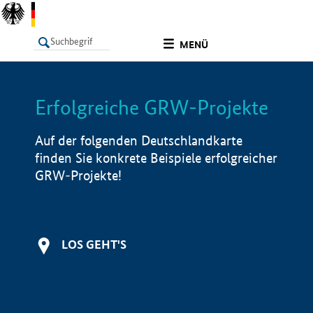
undefined
MENÜ
Erfolgreiche GRW-Projekte
LISTE
Filter
Info
Auf der folgenden Deutschlandkarte
finden Sie konkrete Beispiele erfolgreicher
GRW-Projekte!
LOS GEHT'S