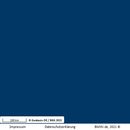
100 km
© Geobasis-DE / BKG 2015
Impressum
Datenschutzerklärung
BMWi.de, 2021 ©