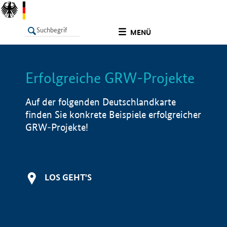
undefined
MENÜ
Erfolgreiche GRW-Projekte
LISTE
Filter
Info
Auf der folgenden Deutschlandkarte
finden Sie konkrete Beispiele erfolgreicher
GRW-Projekte!
LOS GEHT'S