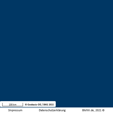
100 km
© Geobasis-DE / BKG 2015
Impressum
Datenschutzerklärung
BMWi.de, 2021 ©