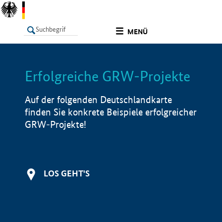
undefined
MENÜ
Erfolgreiche GRW-Projekte
LISTE
Filter
Info
Auf der folgenden Deutschlandkarte
finden Sie konkrete Beispiele erfolgreicher
GRW-Projekte!
LOS GEHT'S