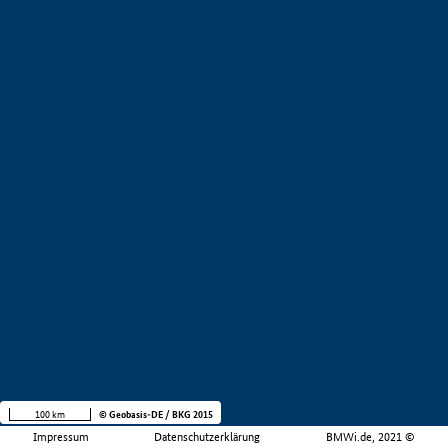
100 km
© Geobasis-DE / BKG 2015
Impressum
Datenschutzerklärung
BMWi.de, 2021 ©