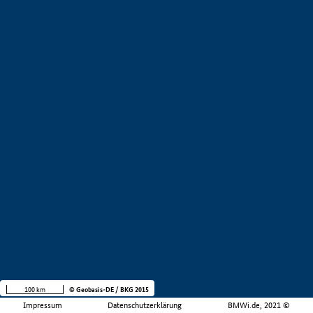
100 km
© Geobasis-DE / BKG 2015
Impressum
Datenschutzerklärung
BMWi.de, 2021 ©