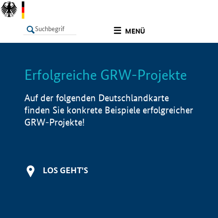
undefined
MENÜ
Erfolgreiche GRW-Projekte
LISTE
Filter
Info
Auf der folgenden Deutschlandkarte
finden Sie konkrete Beispiele erfolgreicher
GRW-Projekte!
LOS GEHT'S