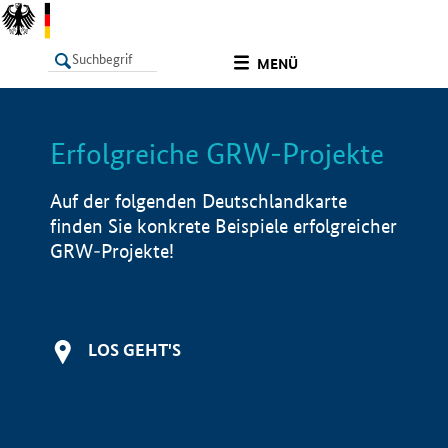
undefined
MENÜ
Erfolgreiche GRW-Projekte
LISTE
Filter
Info
Auf der folgenden Deutschlandkarte
finden Sie konkrete Beispiele erfolgreicher
GRW-Projekte!
LOS GEHT'S