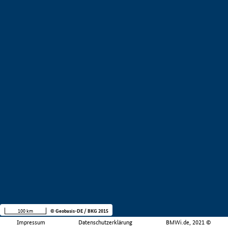
100 km
© Geobasis-DE / BKG 2015
Impressum
Datenschutzerklärung
BMWi.de, 2021 ©