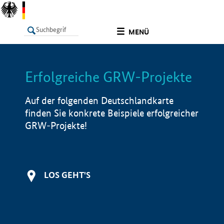
undefined
MENÜ
Erfolgreiche GRW-Projekte
LISTE
Filter
Info
Auf der folgenden Deutschlandkarte
finden Sie konkrete Beispiele erfolgreicher
GRW-Projekte!
LOS GEHT'S