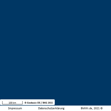
100 km
© Geobasis-DE / BKG 2015
Impressum
Datenschutzerklärung
BMWi.de, 2021 ©