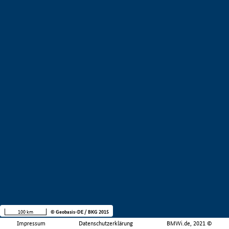
100 km
© Geobasis-DE / BKG 2015
Impressum
Datenschutzerklärung
BMWi.de, 2021 ©