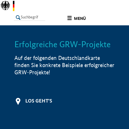
undefined
MENÜ
Erfolgreiche GRW-Projekte
LISTE
Filter
Info
Auf der folgenden Deutschlandkarte
finden Sie konkrete Beispiele erfolgreicher
GRW-Projekte!
LOS GEHT'S