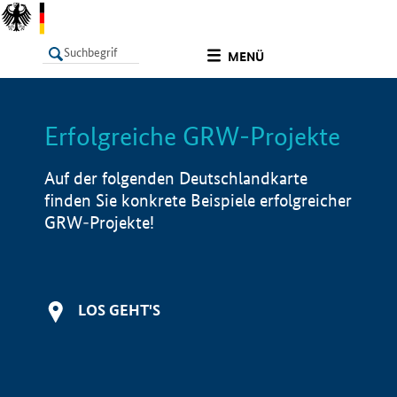
undefined
MENÜ
Erfolgreiche GRW-Projekte
LISTE
Filter
Info
Auf der folgenden Deutschlandkarte
finden Sie konkrete Beispiele erfolgreicher
GRW-Projekte!
LOS GEHT'S