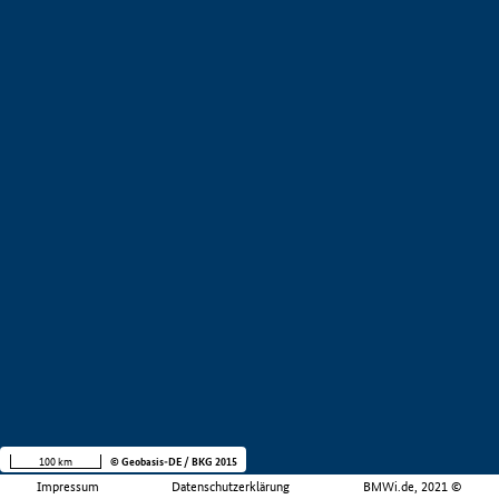
100 km
© Geobasis-DE / BKG 2015
Impressum
Datenschutzerklärung
BMWi.de, 2021 ©