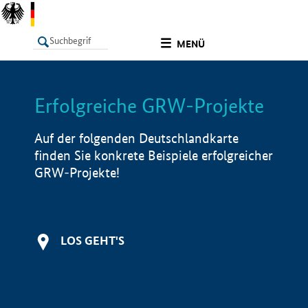
undefined
MENÜ
Erfolgreiche GRW-Projekte
LISTE
Filter
Info
Auf der folgenden Deutschlandkarte
finden Sie konkrete Beispiele erfolgreicher
GRW-Projekte!
LOS GEHT'S