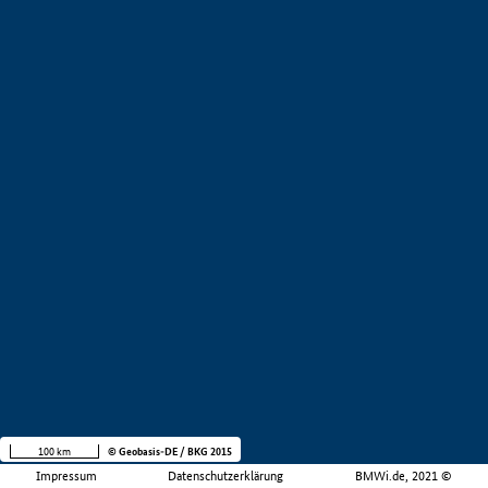
100 km
© Geobasis-DE / BKG 2015
Impressum
Datenschutzerklärung
BMWi.de, 2021 ©