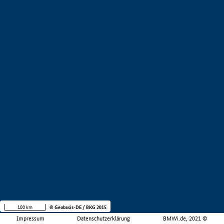
100 km
© Geobasis-DE / BKG 2015
Impressum
Datenschutzerklärung
BMWi.de, 2021 ©