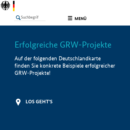
undefined
MENÜ
Erfolgreiche GRW-Projekte
LISTE
Filter
Info
Auf der folgenden Deutschlandkarte
finden Sie konkrete Beispiele erfolgreicher
GRW-Projekte!
LOS GEHT'S