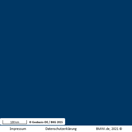
100 km
© Geobasis-DE / BKG 2015
Impressum
Datenschutzerklärung
BMWi.de, 2021 ©