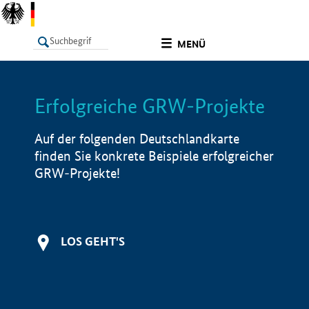
undefined
MENÜ
Erfolgreiche GRW-Projekte
LISTE
Filter
Info
Auf der folgenden Deutschlandkarte
finden Sie konkrete Beispiele erfolgreicher
GRW-Projekte!
LOS GEHT'S