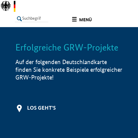
undefined
MENÜ
Erfolgreiche GRW-Projekte
LISTE
Filter
Info
Auf der folgenden Deutschlandkarte
finden Sie konkrete Beispiele erfolgreicher
GRW-Projekte!
LOS GEHT'S