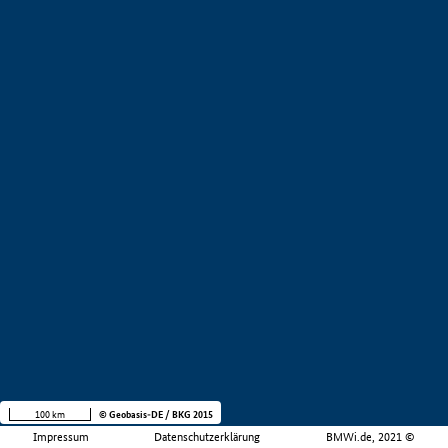
100 km
© Geobasis-DE / BKG 2015
Impressum
Datenschutzerklärung
BMWi.de, 2021 ©