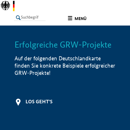
undefined
MENÜ
Erfolgreiche GRW-Projekte
LISTE
Filter
Info
Auf der folgenden Deutschlandkarte
finden Sie konkrete Beispiele erfolgreicher
GRW-Projekte!
LOS GEHT'S