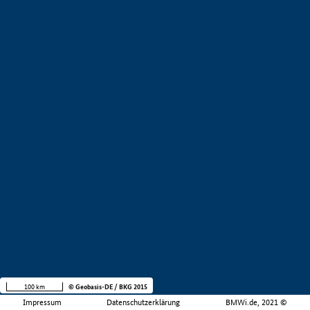
100 km
© Geobasis-DE / BKG 2015
Impressum
Datenschutzerklärung
BMWi.de, 2021 ©