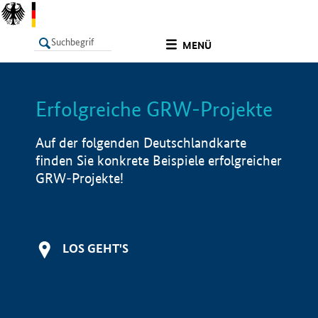
undefined
MENÜ
Erfolgreiche GRW-Projekte
LISTE
Filter
Info
Auf der folgenden Deutschlandkarte
finden Sie konkrete Beispiele erfolgreicher
GRW-Projekte!
LOS GEHT'S