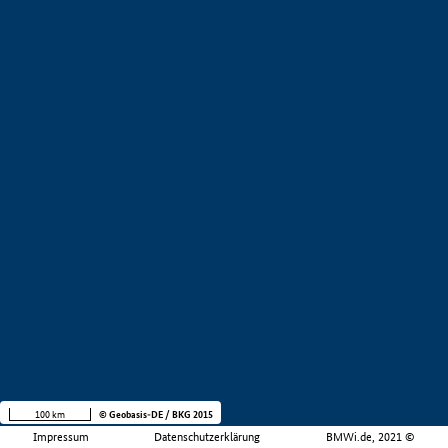
100 km
© Geobasis-DE / BKG 2015
Impressum
Datenschutzerklärung
BMWi.de, 2021 ©