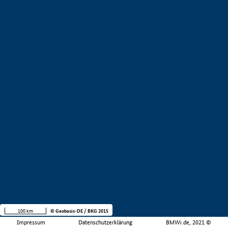
100 km
© Geobasis-DE / BKG 2015
Impressum
Datenschutzerklärung
BMWi.de, 2021 ©