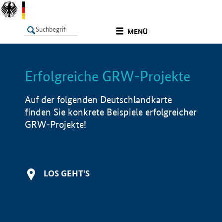
undefined
MENÜ
Erfolgreiche GRW-Projekte
LISTE
Filter
Info
Auf der folgenden Deutschlandkarte
finden Sie konkrete Beispiele erfolgreicher
GRW-Projekte!
LOS GEHT'S