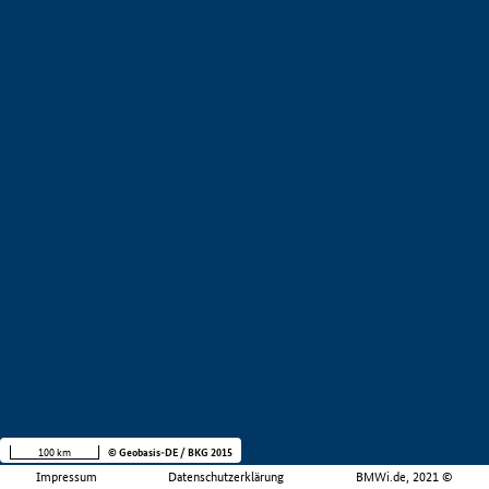
100 km
© Geobasis-DE / BKG 2015
Impressum
Datenschutzerklärung
BMWi.de, 2021 ©