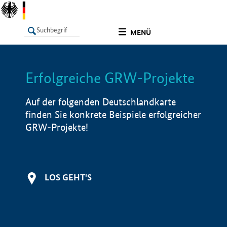
undefined
MENÜ
Erfolgreiche GRW-Projekte
LISTE
Filter
Info
Auf der folgenden Deutschlandkarte
finden Sie konkrete Beispiele erfolgreicher
GRW-Projekte!
LOS GEHT'S