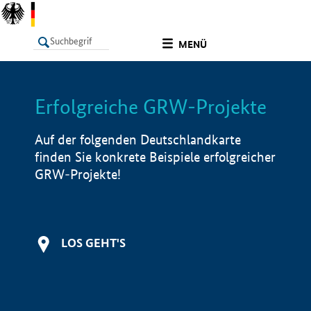
undefined
MENÜ
Erfolgreiche GRW-Projekte
LISTE
Filter
Info
Auf der folgenden Deutschlandkarte
finden Sie konkrete Beispiele erfolgreicher
GRW-Projekte!
LOS GEHT'S