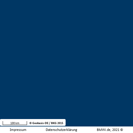
100 km
© Geobasis-DE / BKG 2015
Impressum
Datenschutzerklärung
BMWi.de, 2021 ©