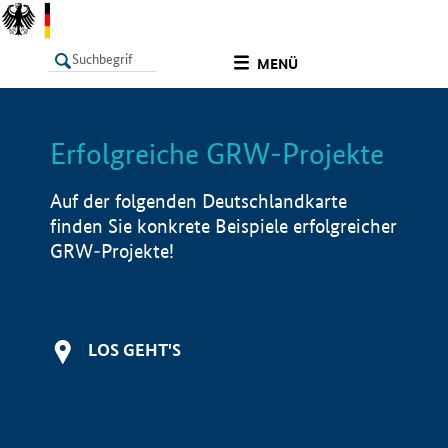
undefined
MENÜ
Erfolgreiche GRW-Projekte
LISTE
Filter
Info
Auf der folgenden Deutschlandkarte
finden Sie konkrete Beispiele erfolgreicher
GRW-Projekte!
LOS GEHT'S