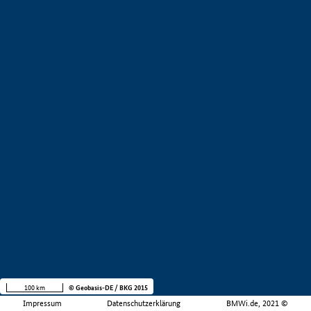
100 km
© Geobasis-DE / BKG 2015
Impressum
Datenschutzerklärung
BMWi.de, 2021 ©