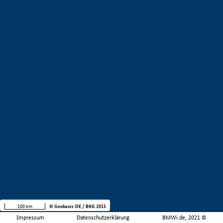
100 km
© Geobasis-DE / BKG 2015
Impressum
Datenschutzerklärung
BMWi.de, 2021 ©