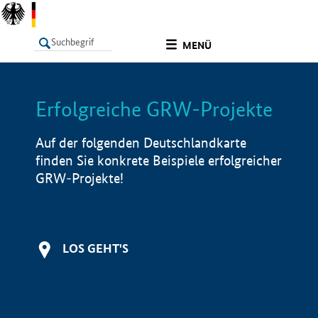
undefined
MENÜ
Erfolgreiche GRW-Projekte
LISTE
Filter
Info
Auf der folgenden Deutschlandkarte
finden Sie konkrete Beispiele erfolgreicher
GRW-Projekte!
LOS GEHT'S