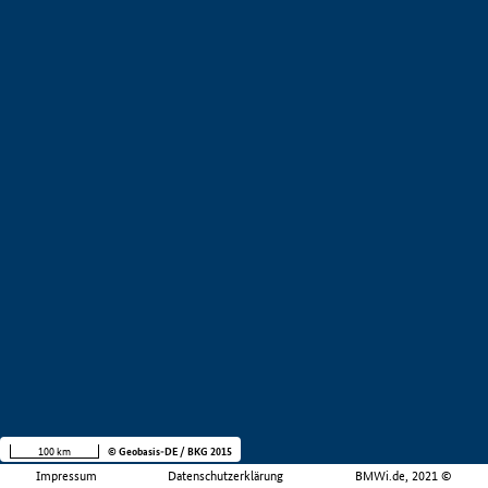
100 km
© Geobasis-DE / BKG 2015
Impressum
Datenschutzerklärung
BMWi.de, 2021 ©