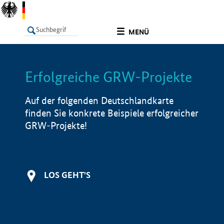
undefined
MENÜ
Erfolgreiche GRW-Projekte
LISTE
Filter
Info
Auf der folgenden Deutschlandkarte
finden Sie konkrete Beispiele erfolgreicher
GRW-Projekte!
LOS GEHT'S